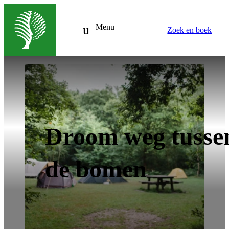
Menu
Zoek en boek
Droom weg tusse
de bomen