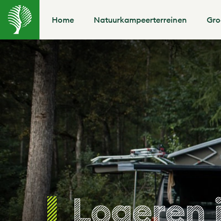
Home
Natuurkampeerterreinen
Gro
Logeren 