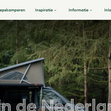
epskamperen
Inspiratie
Informatie
Inl
in de Nederla