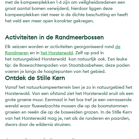
met de kampeerplekken 1-6 zijn om veiligheidsredenen een
groot aantal bomen verwijderd, hierdoor liggen deze
kampeerplekken niet meer in de dichte beschutting en heeft
het veld een meer open karakter gekregen.
Activiteiten in de Randmeerbossen
Elk seizoen worden er activiteiten georganiseerd rond
de
Randmeren
en in
het Horsterwold
. Zelf op pad in
het natuurgebied Horsterwold kan natuurlijk ook. Een leuke
tip: de Boswachterspaden van Staatsbosbeheer, deze paden
voeren je langs de hoogtepunten van het gebied.
Ontdek de Stille Kern
Vanaf het natuurkampeerterrein ben je zo in natuurgebied het
Horsterwold. Van een afstand ziet het Horsterwold eruit als een
grote groene muur. Eenmaal in het bos tref je een verrassende
wereld waar fluweelzachte mossen die op de boomstammen
groeien en reeën die op de bosweiden grazen. In de Stille Kern
van het Horsterwold mag je, net als de runderen en paarden,
dwars door de wildernis struinen.