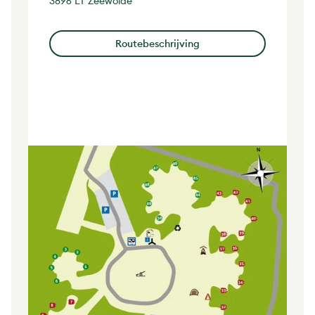
3896 LT Zeewolde
Routebeschrijving