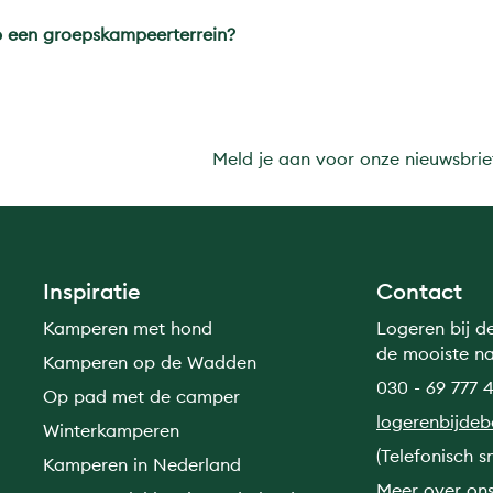
 een groepskampeerterrein?
Meld je aan voor onze nieuwsbrie
Inspiratie
Contact
Kamperen met hond
Logeren bij d
de mooiste n
Kamperen op de Wadden
030 - 69 777 4
Op pad met de camper
logerenbijde
Winterkamperen
(Telefonisch s
Kamperen in Nederland
Meer over on