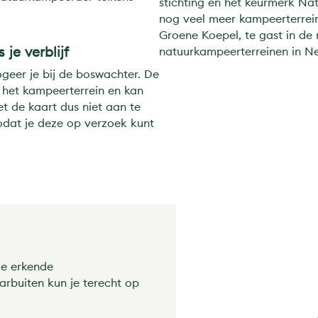
stichting en het keurmerk Na
nog veel meer kampeerterreine
Groene Koepel, te gast in de 
je verblijf
natuurkampeerterreinen in Ned
geer je bij de boswachter. De
 het kampeerterrein en kan
 de kaart dus niet aan te
odat je deze op verzoek kunt
le erkende
rbuiten kun je terecht op