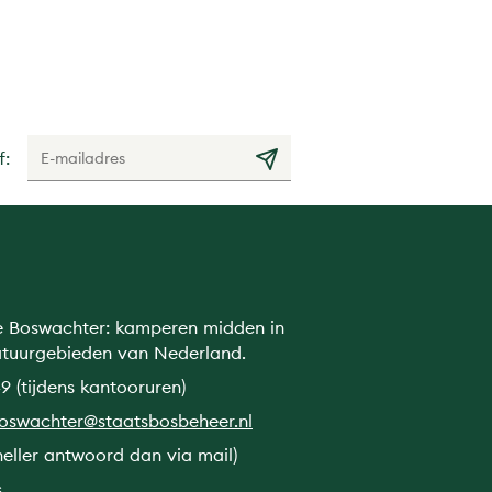
f:
e Boswachter: kamperen midden in
atuurgebieden van Nederland.
9 (tijdens kantooruren)
boswachter@staatsbosbeheer.nl
neller antwoord dan via mail)
s