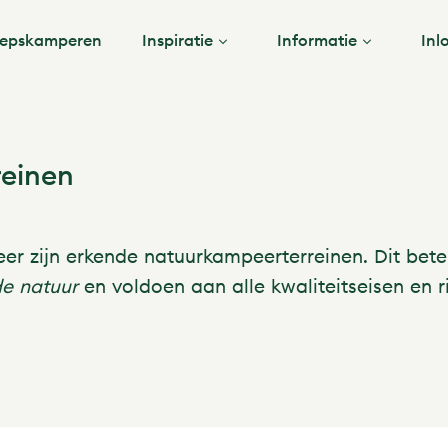
epskamperen
Inspiratie
Informatie
Inl
reinen
 zijn erkende natuurkampeerterreinen. Dit betek
de natuur
en voldoen aan alle kwaliteitseisen en ri