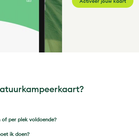
Activeer jouw kaart
Natuurkampeerkaart?
 of per plek voldoende?
oet ik doen?