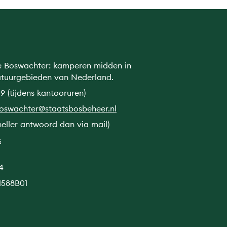
e Boswachter: kamperen midden in
atuurgebieden van Nederland.
9 (tijdens kantooruren)
boswachter@staatsbosbeheer.nl
neller antwoord dan via mail)
s
4
1588B01