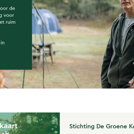
voor de
g voor
et ruim
in
Stichting De Groene K