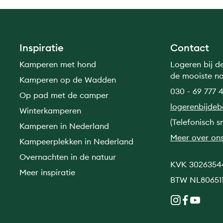
Inspiratie
Contact
Kamperen met hond
Logeren bij d
de mooiste n
Kamperen op de Wadden
030 - 69 777 4
Op pad met de camper
logerenbijde
Winterkamperen
(Telefonisch s
Kamperen in Nederland
Meer over on
Kampeerplekken in Nederland
Overnachten in de natuur
KVK 3026354
Meer inspiratie
BTW NL80651