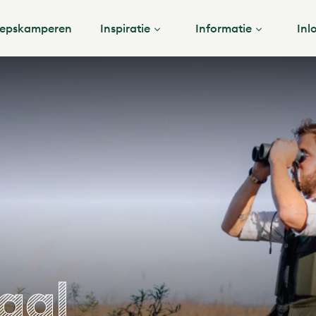
epskamperen
Inspiratie
Informatie
Inl
aal