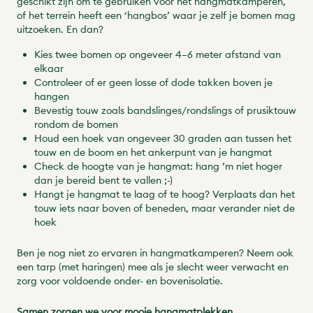
geschikt zijn om te gebruiken voor het hangmatkamperen,
of het terrein heeft een ‘hangbos’ waar je zelf je bomen mag
uitzoeken. En dan?
Kies twee bomen op ongeveer 4–6 meter afstand van
elkaar
Controleer of er geen losse of dode takken boven je
hangen
Bevestig touw zoals bandslinges/rondslings of prusiktouw
rondom de bomen
Houd een hoek van ongeveer 30 graden aan tussen het
touw en de boom en het ankerpunt van je hangmat
Check de hoogte van je hangmat: hang ’m niet hoger
dan je bereid bent te vallen ;-)
Hangt je hangmat te laag of te hoog? Verplaats dan het
touw iets naar boven of beneden, maar verander niet de
hoek
Ben je nog niet zo ervaren in hangmatkamperen? Neem ook
een tarp (met haringen) mee als je slecht weer verwacht en
zorg voor voldoende onder- en bovenisolatie.
Samen zorgen we voor mooie hangmatplekken