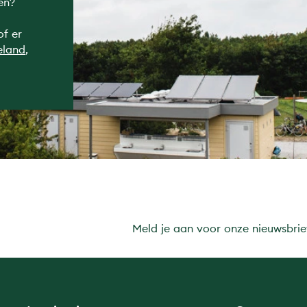
en?
of er
eland
,
Meld je aan voor onze nieuwsbrie