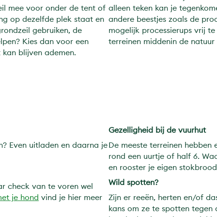
l mee voor onder de tent of
alleen teken kan je tegenko
lang op dezelfde plek staat en
andere beestjes zoals de pro
rondzeil gebruiken, de
mogelijk processierups vrij 
elpen? Kies dan voor een
terreinen middenin de natuur l
 kan blijven ademen.
Gezelligheid bij de vuurhut
en? Even uitladen en daarna je
De meeste terreinen hebben e
rond een uurtje of half 6. Wa
en rooster je eigen stokbroo
Wild spotten?
aar check van te voren wel
et je hond
vind je hier meer
Zijn er reeën, herten en/of d
kans om ze te spotten tegen d