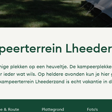
eerterrein Lheede
ige plekken op een heuveltje. De kampeerplekken 
or ieder wat wils. Op heldere avonden kun je hier
ampeerterrein Lheederzand is echt vakantie in d
ie & Route
Plattegrond
Foto's