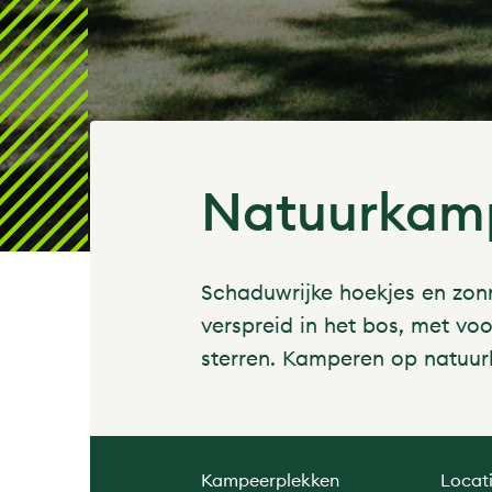
Natuurkamp
Schaduwrijke hoekjes en zonn
verspreid in het bos, met vo
sterren. Kamperen op natuurk
Kampeerplekken
Locat