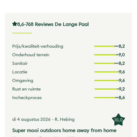
8,6
-
768 Reviews De Lange Paal
Prijs/kwaliteit-verhouding
8,2
Onderhoud terrein
9,0
Sanitair
8,2
Locatie
9,6
Omgeving
9,6
Rust en ruimte
9,2
Incheckproces
8,6
di 4 augustus 2026
- R. Hebing
10,0
Super mooi outdoors home away from home