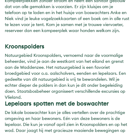
kampeerplekken zonder stroom en heeft een sanitair gebouw
dat van alle gemakken is voorzien. Er zijn kluisjes om je
telefoon op te laden en in het huisje van boswachters Anke en
Niek vind je leuke vogelzoekkaarten of een boek om in alle rust
te lezen voor je tent. Kom je samen met je trouwe viervoeter,
reserveer dan een kampeerplek waar honden welkom zijn.
Kroonspolders
Natuurgebied Kroonspolders, vernoemd naar de voormalige
beheerder, vind je aan de westkant van het eiland en grenst
aan de Waddenzee. Het natuurgebied is een favoriet
broedgebied voor o.a. aalscholvers, eenden en lepelaars. Een
gedeelte van dit natuurgebied is vrij te bewandelen. Wil je
echter dieper de polders in dan kun je dit onder begeleiding
doen. Staatsbosbeheer organiseert verschillende excursies op
Vlieland.
Lepelaars spotten met de boswachter
De lokale boswachter kan je alles vertellen over de prachtige
omgeving en haar bewoners. Eén van deze bewoners is de
lepelaar. Die kun je vanaf april zien in Kroonspolders en op het
wad. Daar jaagt hij met gracieuze maaiende bewegingen op