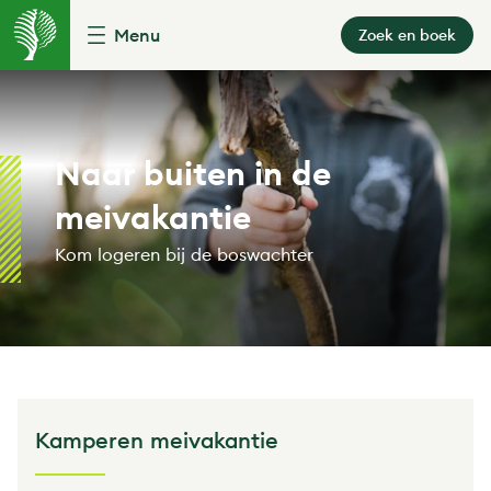
Menu
Zoek en boek
Naar buiten in de
meivakantie
Kom logeren bij de boswachter
Kamperen meivakantie